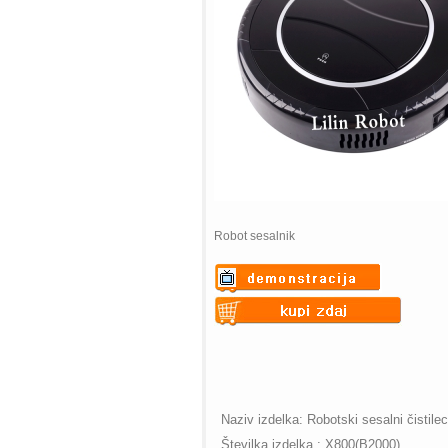
Robot sesalnik
Warning
: Undefined variable
$vii_demo_video_text in
Warning
: Undefined variable
/web/m.liectroux-
$vii_buy_now_text in
global.com/includes/templates/theme
/web/m.liectroux-
on line
35
global.com/includes/templates/theme
Naziv izdelka: Robotski sesalni čistilec
on line
42
Številka izdelka.: X800(B2000)