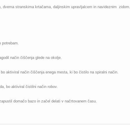
 dvema stranskima krtačama, daljinskim upravljalcem in navideznim zidom
im potrebam.
agodil način čiščenja glede na okolje.
o aktiviral način čiščenja enega mesta, ki bo čistilo na spiralni način.
, bo aktiviral čistilni način robov.
zapustil domačo bazo in začel delati v načrtovanem času.