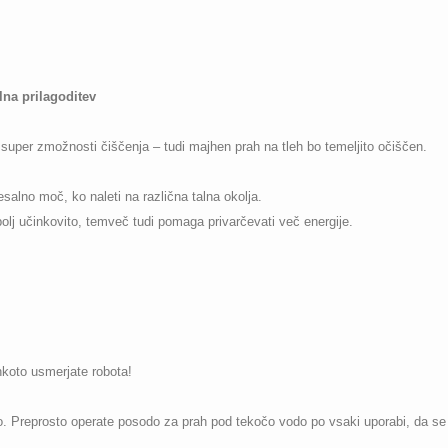
lna prilagoditev
uper zmožnosti čiščenja – tudi majhen prah na tleh bo temeljito očiščen.
salno moč, ko naleti na različna talna okolja.
olj učinkovito, temveč tudi pomaga privarčevati več energije.
koto usmerjate robota!
 Preprosto operate posodo za prah pod tekočo vodo po vsaki uporabi, da se 