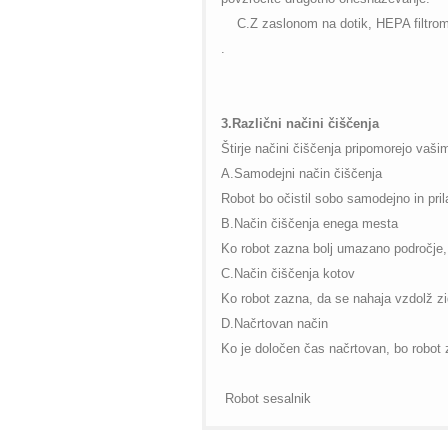
C.Z zaslonom na dotik, HEPA filtrom,
.
3.Različni načini čiščenja
Štirje načini čiščenja pripomorejo vaš
A.Samodejni način čiščenja
Robot bo očistil sobo samodejno in pril
B.Način čiščenja enega mesta
Ko robot zazna bolj umazano področje, b
C.Način čiščenja kotov
Ko robot zazna, da se nahaja vzdolž zida
D.Načrtovan način
Ko je določen čas načrtovan, bo robot 
Robot sesalnik