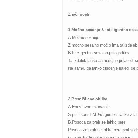
Značilnosti:
1.Močno sesanje & inteligentna sesa
A.Močno sesanje
Z močno sesalno močjo ima ta izdelek s
B.Inteligentna sesalna prilagoditev
Ta izdelek lahko samodejno prilagodi se
Ne samo, da lahko čiščenje naredi še b
2.Premišljena oblika
A.Enostavno rokovanje
S pritiskom ENEGA gumba, lahko z lah
B.Posoda za prah se lahko pere
Posoda za prah se lahko pere pod vodo.
povzročite drugotno onesnaževanje.