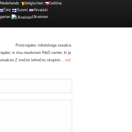
Nederlands
belgischen
čeština
ไทย
Suomi
Hrvatski
garian
Ukrainian
Proizvajalec robotskega sesalca
zvajalec in ima neodvisen R&D center, ki je
h sesalcev.Z močno tehnično skupino...
več