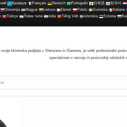
ский
Қазақша
Français
Deutsch
Português
日本語
한국어
Slovenija
Magyar
Lietuva
Dansk
Polski
Svenska
Italiano
k
Türkçe
Ўзбек тили
india
Tiếng Việt
íslenska
Estonia
Bul
ma svoja hčerinska podjetja v Shenzenu in Xiamenu, je velik profesionalni proi
specializiran v razvoju in proizvodnji robotski
nik