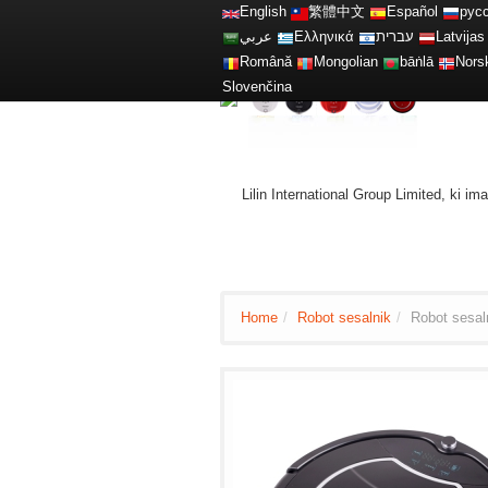
English
繁體中文
Español
рус
عربي
Ελληνικά
עברית
Latvijas
Română
Mongolian
bāṅlā
Nors
Slovenčina
Lilin International Group Limited, ki i
Home
/
Robot sesalnik
/
Robot sesal